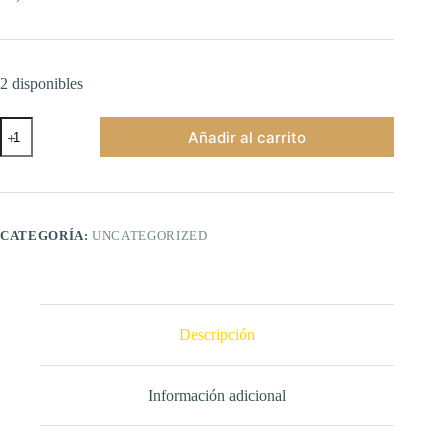
2 disponibles
POP
Añadir al carrito
MART
The
Monsters
LABUBU
Llavero
Squishy
CATEGORÍA:
UNCATEGORIZED
Blind
Box
cantidad
Descripción
Información adicional