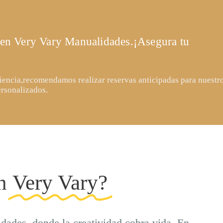
 en Very Vary Manualidades.¡Asegura tu
riencia,recomendamos realizar reservas anticipadas para nuestr
ersonalizados.
n
Very Vary?
ades, donde la creatividad cobra vida. En