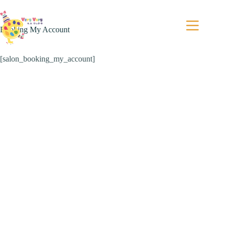
Saltar
al
contenido
Booking My Account
[salon_booking_my_account]